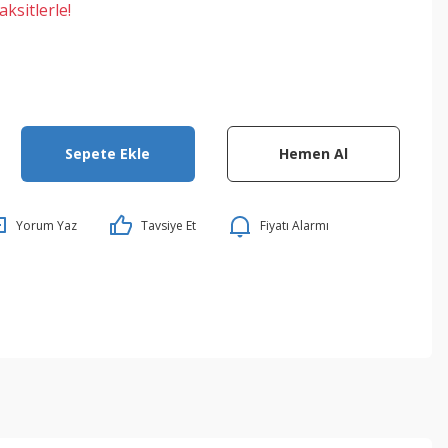
ksitlerle!
Sepete Ekle
Hemen Al
Yorum Yaz
Tavsiye Et
Fiyatı Alarmı