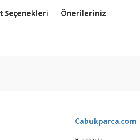
t Seçenekleri
Önerileriniz
arda yetersiz gördüğünüz noktaları öneri formunu kullanarak tarafımıza ilet
Bu ürüne ilk yorumu siz yapın!
Yorum Yaz
Cabukparca.com
Hakkımızda