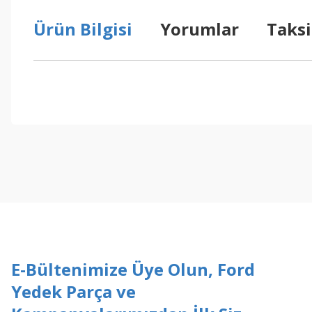
Ürün Bilgisi
Yorumlar
Taksi
Bu ürünün fiyat bilgisi, resim, ürün açıklamalarında ve diğer konul
Görüş ve önerileriniz için teşekkür ederiz.
Ürün resmi kalitesiz, bozuk veya görüntülenemiyor.
Ürün açıklamasında eksik bilgiler bulunuyor.
Ürün bilgilerinde hatalar bulunuyor.
Ürün fiyatı diğer sitelerden daha pahalı.
Bu ürüne benzer farklı alternatifler olmalı.
E-Bültenimize Üye Olun, Ford
Yedek Parça ve