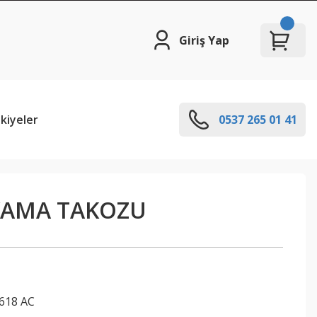
Giriş Yap
kiyeler
0537 265 01 41
YAMA TAKOZU
618 AC