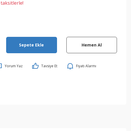
aksitlerle!
Sepete Ekle
Hemen Al
Yorum Yaz
Tavsiye Et
Fiyatı Alarmı