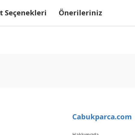
t Seçenekleri
Önerileriniz
arda yetersiz gördüğünüz noktaları öneri formunu kullanarak tarafımıza ilet
Bu ürüne ilk yorumu siz yapın!
Yorum Yaz
Cabukparca.com
Hakkımızda