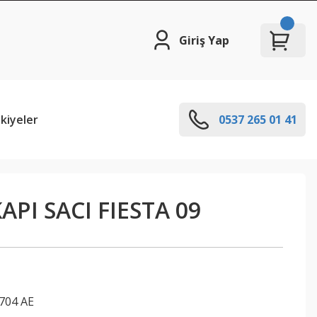
Giriş Yap
kiyeler
0537 265 01 41
API SACI FIESTA 09
704 AE