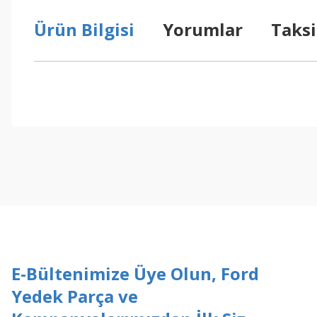
Ürün Bilgisi
Yorumlar
Taksi
Bu ürünün fiyat bilgisi, resim, ürün açıklamalarında ve diğer konul
Görüş ve önerileriniz için teşekkür ederiz.
Ürün resmi kalitesiz, bozuk veya görüntülenemiyor.
Ürün açıklamasında eksik bilgiler bulunuyor.
Ürün bilgilerinde hatalar bulunuyor.
Ürün fiyatı diğer sitelerden daha pahalı.
Bu ürüne benzer farklı alternatifler olmalı.
E-Bültenimize Üye Olun, Ford
Yedek Parça ve