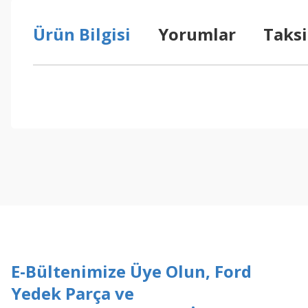
Ürün Bilgisi
Yorumlar
Taksi
Bu ürünün fiyat bilgisi, resim, ürün açıklamalarında ve diğer konul
Görüş ve önerileriniz için teşekkür ederiz.
Ürün resmi kalitesiz, bozuk veya görüntülenemiyor.
Ürün açıklamasında eksik bilgiler bulunuyor.
Ürün bilgilerinde hatalar bulunuyor.
Ürün fiyatı diğer sitelerden daha pahalı.
Bu ürüne benzer farklı alternatifler olmalı.
E-Bültenimize Üye Olun, Ford
Yedek Parça ve