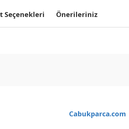
t Seçenekleri
Önerileriniz
arda yetersiz gördüğünüz noktaları öneri formunu kullanarak tarafımıza ilet
Bu ürüne ilk yorumu siz yapın!
Yorum Yaz
Cabukparca.com