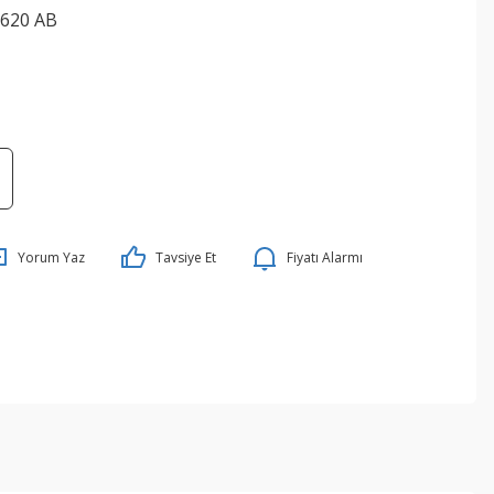
620 AB
Yorum Yaz
Tavsiye Et
Fiyatı Alarmı