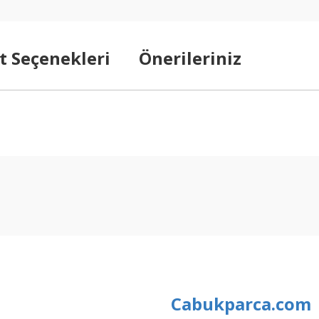
t Seçenekleri
Önerileriniz
arda yetersiz gördüğünüz noktaları öneri formunu kullanarak tarafımıza ilet
Bu ürüne ilk yorumu siz yapın!
Yorum Yaz
Cabukparca.com