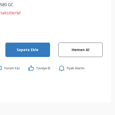
580 GC
aksitlerle!
Sepete Ekle
Hemen Al
Yorum Yaz
Tavsiye Et
Fiyatı Alarmı