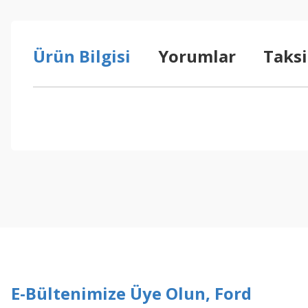
Ürün Bilgisi
Yorumlar
Taksi
Bu ürünün fiyat bilgisi, resim, ürün açıklamalarında ve diğer konul
Görüş ve önerileriniz için teşekkür ederiz.
Ürün resmi kalitesiz, bozuk veya görüntülenemiyor.
Ürün açıklamasında eksik bilgiler bulunuyor.
Ürün bilgilerinde hatalar bulunuyor.
Ürün fiyatı diğer sitelerden daha pahalı.
Bu ürüne benzer farklı alternatifler olmalı.
E-Bültenimize Üye Olun, Ford