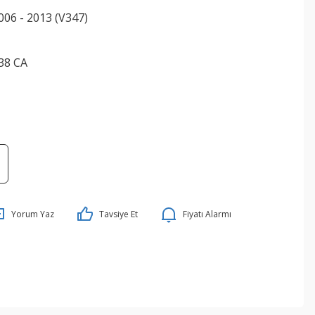
006 - 2013 (V347)
38 CA
Yorum Yaz
Tavsiye Et
Fiyatı Alarmı