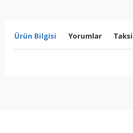
Ürün Bilgisi
Yorumlar
Taksi
Bu ürünün fiyat bilgisi, resim, ürün açıklamalarında ve diğer konul
Görüş ve önerileriniz için teşekkür ederiz.
Ürün resmi kalitesiz, bozuk veya görüntülenemiyor.
Ürün açıklamasında eksik bilgiler bulunuyor.
Ürün bilgilerinde hatalar bulunuyor.
Ürün fiyatı diğer sitelerden daha pahalı.
Bu ürüne benzer farklı alternatifler olmalı.