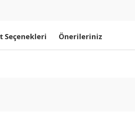
t Seçenekleri
Önerileriniz
arda yetersiz gördüğünüz noktaları öneri formunu kullanarak tarafımıza ilet
Bu ürüne ilk yorumu siz yapın!
Yorum Yaz