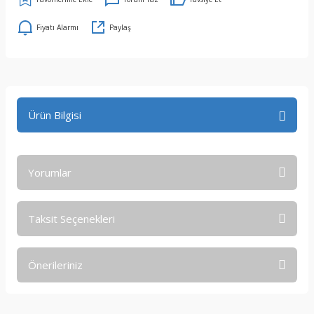
Fiyatı Alarmı
Paylaş
Ürün Bilgisi
Yorumlar
Taksit Seçenekleri
Bu ürüne ilk yorumu siz yapın!
Önerileriniz
Yorum Yaz
Bu ürünün fiyat bilgisi, resim, ürün açıklamalarında ve diğer
konularda yetersiz gördüğünüz noktaları öneri formunu