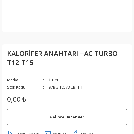
KALORİFER ANAHTARI +AC TURBO
T12-T15
Marka
İTHAL
Stok Kodu
97BG 18578 CB.İTH
0,00 ₺
Gelince Haber Ver
Yorum Yaz
Tavsiye Et