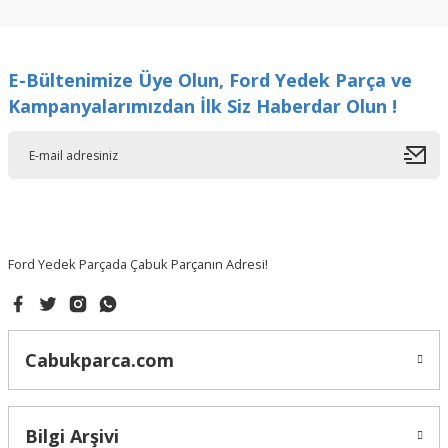
kullanarak tarafımıza iletebilirsiniz.
Görüş ve önerileriniz için teşekkür ederiz.
E-Bültenimize Üye Olun, Ford Yedek Parça ve
Ürün resmi kalitesiz, bozuk veya görüntülenemiyor.
Kampanyalarımızdan İlk Siz Haberdar Olun !
Ürün açıklamasında eksik bilgiler bulunuyor.
Ürün bilgilerinde hatalar bulunuyor.
Ürün fiyatı diğer sitelerden daha pahalı.
Bu ürüne benzer farklı alternatifler olmalı.
Ford Yedek Parçada Çabuk Parçanın Adresi!
Gönder
Cabukparca.com
Bilgi Arşivi