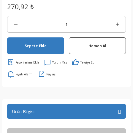
270,92 ₺
Sepete Ekle
Hemen Al
Yorum Yaz
Tavsiye Et
Fiyatı Alarmı
Paylaş
Ürün Bilgisi