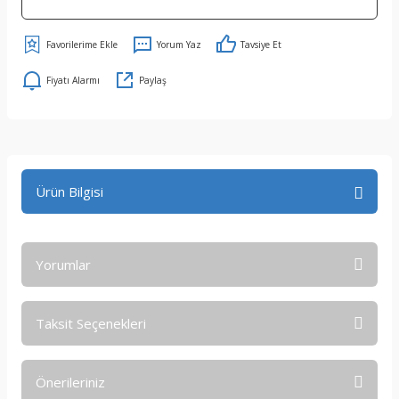
Yorum Yaz
Tavsiye Et
Fiyatı Alarmı
Paylaş
Ürün Bilgisi
Yorumlar
Taksit Seçenekleri
Bu ürüne ilk yorumu siz yapın!
Önerileriniz
Yorum Yaz