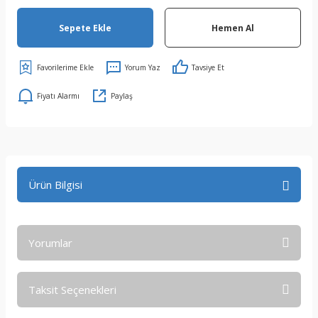
Sepete Ekle
Hemen Al
Yorum Yaz
Tavsiye Et
Fiyatı Alarmı
Paylaş
Ürün Bilgisi
Yorumlar
Taksit Seçenekleri
Bu ürüne ilk yorumu siz yapın!