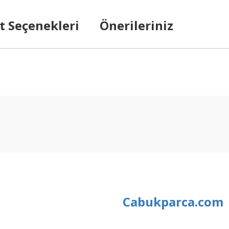
t Seçenekleri
Önerileriniz
arda yetersiz gördüğünüz noktaları öneri formunu kullanarak tarafımıza ilet
Bu ürüne ilk yorumu siz yapın!
Yorum Yaz
Cabukparca.com