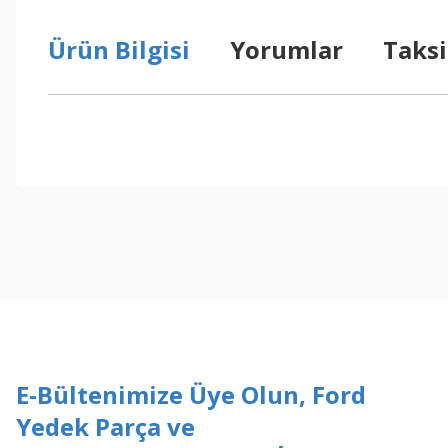
Ürün Bilgisi
Yorumlar
Taksi
Bu ürünün fiyat bilgisi, resim, ürün açıklamalarında ve diğer konul
Görüş ve önerileriniz için teşekkür ederiz.
Ürün resmi kalitesiz, bozuk veya görüntülenemiyor.
Ürün açıklamasında eksik bilgiler bulunuyor.
Ürün bilgilerinde hatalar bulunuyor.
Ürün fiyatı diğer sitelerden daha pahalı.
Bu ürüne benzer farklı alternatifler olmalı.
E-Bültenimize Üye Olun, Ford
Yedek Parça ve