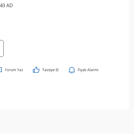
43 AD
Yorum Yaz
Tavsiye Et
Fiyatı Alarmı