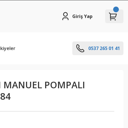
Giriş Yap
kiyeler
0537 265 01 41
I MANUEL POMPALI
184