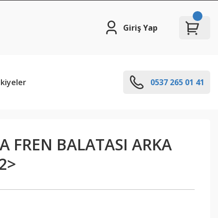
Giriş Yap
kiyeler
0537 265 01 41
TA FREN BALATASI ARKA
2>