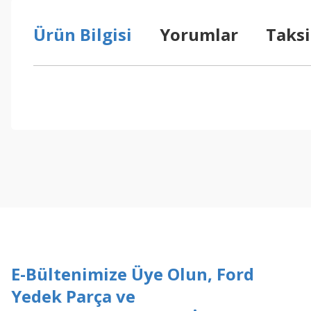
Ürün Bilgisi
Yorumlar
Taksi
Bu ürünün fiyat bilgisi, resim, ürün açıklamalarında ve diğer konul
Görüş ve önerileriniz için teşekkür ederiz.
Ürün resmi kalitesiz, bozuk veya görüntülenemiyor.
Ürün açıklamasında eksik bilgiler bulunuyor.
Ürün bilgilerinde hatalar bulunuyor.
Ürün fiyatı diğer sitelerden daha pahalı.
Bu ürüne benzer farklı alternatifler olmalı.
E-Bültenimize Üye Olun, Ford
Yedek Parça ve