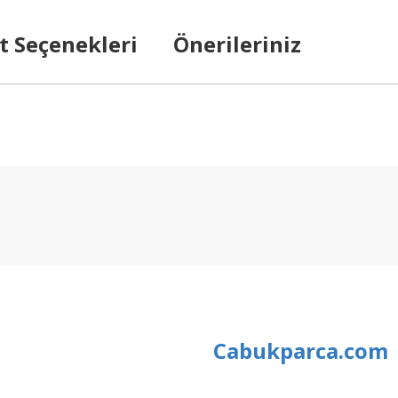
t Seçenekleri
Önerileriniz
arda yetersiz gördüğünüz noktaları öneri formunu kullanarak tarafımıza ilet
Bu ürüne ilk yorumu siz yapın!
Yorum Yaz
Cabukparca.com