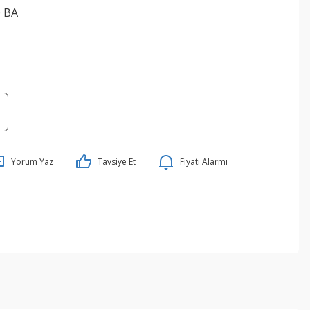
0 BA
Yorum Yaz
Tavsiye Et
Fiyatı Alarmı