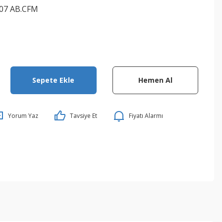
07 AB.CFM
Sepete Ekle
Hemen Al
Yorum Yaz
Tavsiye Et
Fiyatı Alarmı