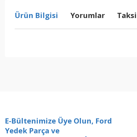
Ürün Bilgisi
Yorumlar
Taksi
Bu ürünün fiyat bilgisi, resim, ürün açıklamalarında ve diğer konul
Görüş ve önerileriniz için teşekkür ederiz.
Ürün resmi kalitesiz, bozuk veya görüntülenemiyor.
Ürün açıklamasında eksik bilgiler bulunuyor.
Ürün bilgilerinde hatalar bulunuyor.
Ürün fiyatı diğer sitelerden daha pahalı.
Bu ürüne benzer farklı alternatifler olmalı.
E-Bültenimize Üye Olun, Ford
Yedek Parça ve