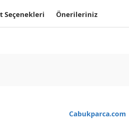
t Seçenekleri
Önerileriniz
arda yetersiz gördüğünüz noktaları öneri formunu kullanarak tarafımıza ilet
Bu ürüne ilk yorumu siz yapın!
Yorum Yaz
Cabukparca.com