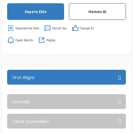
Sepete Ekle
Hemen Al
Yorum Yaz
Tavsiye Et
Fiyatı Alarmı
Paylaş
Ürün Bilgisi
Yorumlar
Taksit Seçenekleri
Bu ürüne ilk yorumu siz yapın!