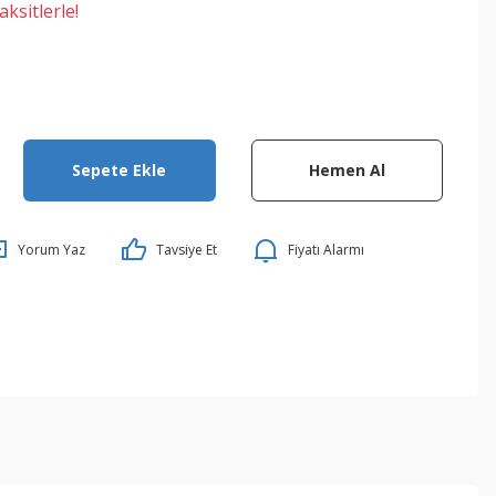
ksitlerle!
Sepete Ekle
Hemen Al
Yorum Yaz
Tavsiye Et
Fiyatı Alarmı