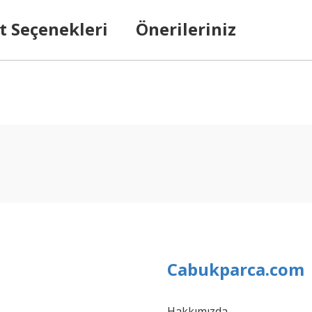
t Seçenekleri
Önerileriniz
arda yetersiz gördüğünüz noktaları öneri formunu kullanarak tarafımıza ilet
Bu ürüne ilk yorumu siz yapın!
Yorum Yaz
Cabukparca.com
Hakkımızda