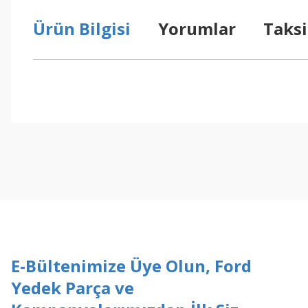
Ürün Bilgisi
Yorumlar
Taksi
Bu ürünün fiyat bilgisi, resim, ürün açıklamalarında ve diğer konul
Görüş ve önerileriniz için teşekkür ederiz.
Ürün resmi kalitesiz, bozuk veya görüntülenemiyor.
Ürün açıklamasında eksik bilgiler bulunuyor.
Ürün bilgilerinde hatalar bulunuyor.
Ürün fiyatı diğer sitelerden daha pahalı.
Bu ürüne benzer farklı alternatifler olmalı.
E-Bültenimize Üye Olun, Ford
Yedek Parça ve