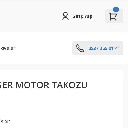
Giriş Yap
kiyeler
0537 265 01 41
GER MOTOR TAKOZU
38 AD