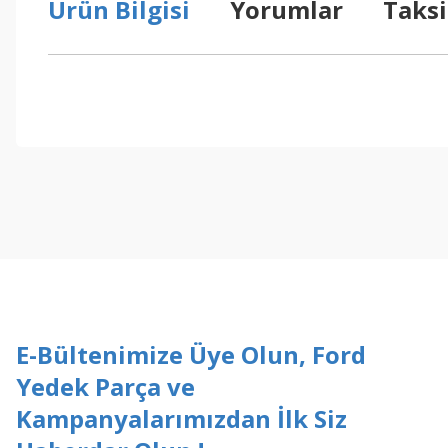
Ürün Bilgisi
Yorumlar
Taksi
Bu ürünün fiyat bilgisi, resim, ürün açıklamalarında ve diğer konul
Görüş ve önerileriniz için teşekkür ederiz.
Ürün resmi kalitesiz, bozuk veya görüntülenemiyor.
Ürün açıklamasında eksik bilgiler bulunuyor.
Ürün bilgilerinde hatalar bulunuyor.
Ürün fiyatı diğer sitelerden daha pahalı.
Bu ürüne benzer farklı alternatifler olmalı.
E-Bültenimize Üye Olun, Ford
Yedek Parça ve
Kampanyalarımızdan İlk Siz