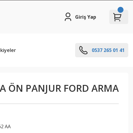
Giriş Yap
kiyeler
0537 265 01 41
TA ÖN PANJUR FORD ARMA
62 AA