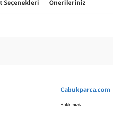
t Seçenekleri
Önerileriniz
arda yetersiz gördüğünüz noktaları öneri formunu kullanarak tarafımıza ilet
Bu ürüne ilk yorumu siz yapın!
Yorum Yaz
Cabukparca.com
Hakkımızda
Gönder