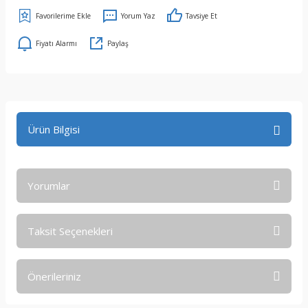
Yorum Yaz
Tavsiye Et
Fiyatı Alarmı
Paylaş
Ürün Bilgisi
Yorumlar
Taksit Seçenekleri
Bu ürüne ilk yorumu siz yapın!
Önerileriniz
Yorum Yaz