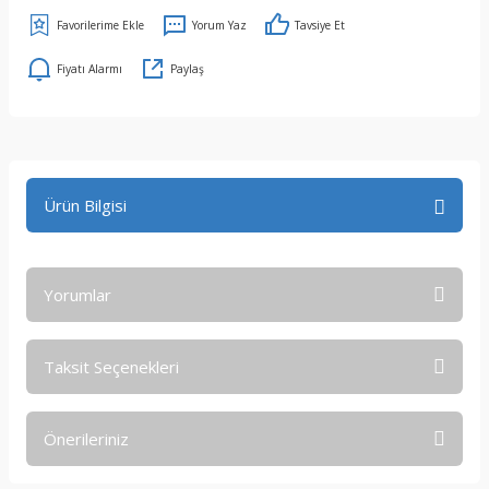
Yorum Yaz
Tavsiye Et
Fiyatı Alarmı
Paylaş
Ürün Bilgisi
Yorumlar
Taksit Seçenekleri
Bu ürüne ilk yorumu siz yapın!
Önerileriniz
Yorum Yaz