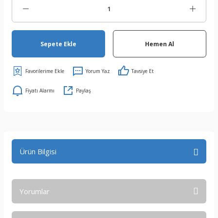
Sepete Ekle
Hemen Al
Yorum Yaz
Tavsiye Et
Fiyatı Alarmı
Paylaş
Ürün Bilgisi
Yorumlar