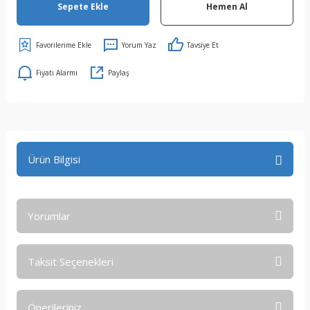
Sepete Ekle
Hemen Al
Yorum Yaz
Tavsiye Et
Fiyatı Alarmı
Paylaş
Ürün Bilgisi
Yorumlar
Taksit Seçenekleri
Bu ürüne ilk yorumu siz yapın!
Önerileriniz