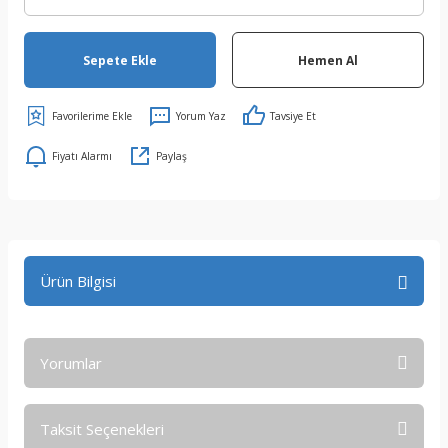
Sepete Ekle
Hemen Al
Yorum Yaz
Tavsiye Et
Fiyatı Alarmı
Paylaş
Ürün Bilgisi
Yorumlar
Taksit Seçenekleri
Bu ürüne ilk yorumu siz yapın!