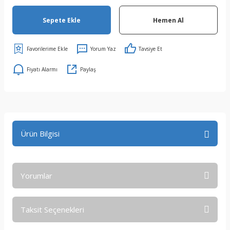
Sepete Ekle
Hemen Al
Yorum Yaz
Tavsiye Et
Fiyatı Alarmı
Paylaş
Ürün Bilgisi
Yorumlar
Taksit Seçenekleri
Bu ürüne ilk yorumu siz yapın!