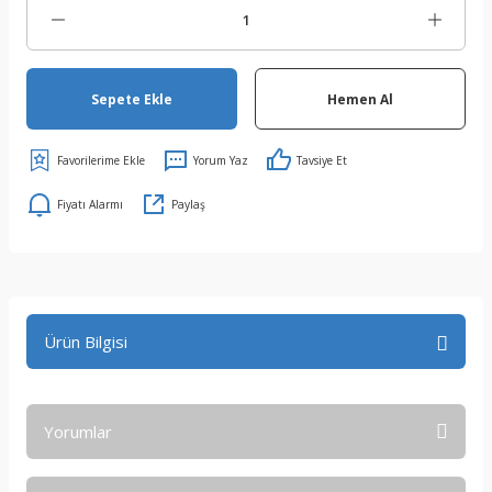
Sepete Ekle
Hemen Al
Yorum Yaz
Tavsiye Et
Fiyatı Alarmı
Paylaş
Ürün Bilgisi
Yorumlar