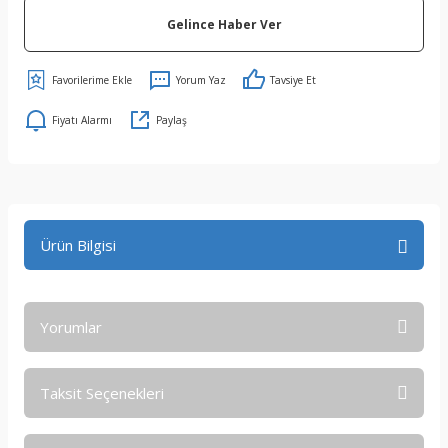
Gelince Haber Ver
Yorum Yaz
Tavsiye Et
Fiyatı Alarmı
Paylaş
Ürün Bilgisi
Yorumlar
Taksit Seçenekleri
Bu ürüne ilk yorumu siz yapın!