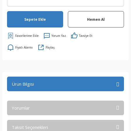
Sepete Ekle
Hemen Al
Yorum Yaz
Tavsiye Et
Fiyatı Alarmı
Paylaş
Ürün Bilgisi
Yorumlar
Taksit Seçenekleri