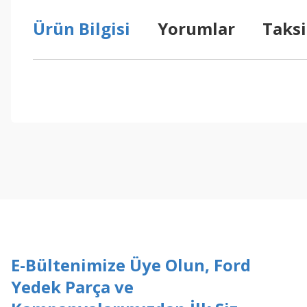
Ürün Bilgisi
Yorumlar
Taksi
Bu ürünün fiyat bilgisi, resim, ürün açıklamalarında ve diğer konul
Görüş ve önerileriniz için teşekkür ederiz.
Ürün resmi kalitesiz, bozuk veya görüntülenemiyor.
Ürün açıklamasında eksik bilgiler bulunuyor.
Ürün bilgilerinde hatalar bulunuyor.
Ürün fiyatı diğer sitelerden daha pahalı.
Bu ürüne benzer farklı alternatifler olmalı.
E-Bültenimize Üye Olun, Ford
Yedek Parça ve