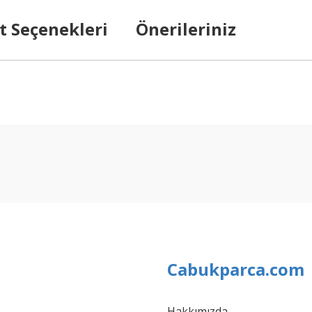
t Seçenekleri
Önerileriniz
arda yetersiz gördüğünüz noktaları öneri formunu kullanarak tarafımıza ilet
Bu ürüne ilk yorumu siz yapın!
Yorum Yaz
Cabukparca.com
Hakkımızda