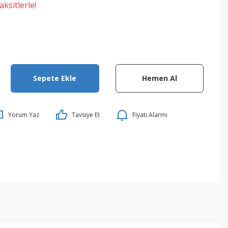
ksitlerle!
Sepete Ekle
Hemen Al
Yorum Yaz
Tavsiye Et
Fiyatı Alarmı