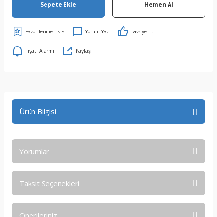
Sepete Ekle
Hemen Al
Yorum Yaz
Tavsiye Et
Fiyatı Alarmı
Paylaş
Ürün Bilgisi
Yorumlar
Taksit Seçenekleri
Bu ürüne ilk yorumu siz yapın!
Önerileriniz