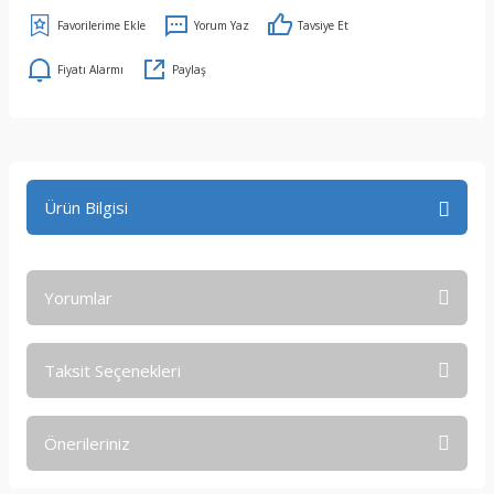
Yorum Yaz
Tavsiye Et
Fiyatı Alarmı
Paylaş
Ürün Bilgisi
Yorumlar
Taksit Seçenekleri
Bu ürüne ilk yorumu siz yapın!
Önerileriniz
Yorum Yaz