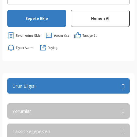
Sepete Ekle
Hemen Al
Yorum Yaz
Tavsiye Et
Fiyatı Alarmı
Paylaş
Ürün Bilgisi
Yorumlar
Taksit Seçenekleri
Bu ürüne ilk yorumu siz yapın!