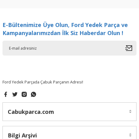
kullanarak tarafımıza iletebilirsiniz.
Görüş ve önerileriniz için teşekkür ederiz.
E-Bültenimize Üye Olun, Ford Yedek Parça ve
Ürün resmi kalitesiz, bozuk veya görüntülenemiyor.
Kampanyalarımızdan İlk Siz Haberdar Olun !
Ürün açıklamasında eksik bilgiler bulunuyor.
Ürün bilgilerinde hatalar bulunuyor.
Ürün fiyatı diğer sitelerden daha pahalı.
Bu ürüne benzer farklı alternatifler olmalı.
Ford Yedek Parçada Çabuk Parçanın Adresi!
Gönder
Cabukparca.com
Bilgi Arşivi