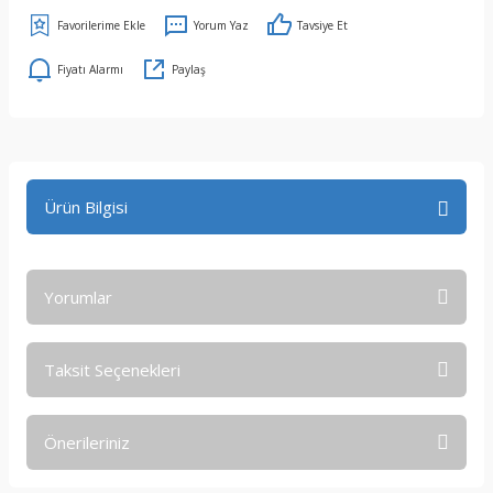
Yorum Yaz
Tavsiye Et
Fiyatı Alarmı
Paylaş
Ürün Bilgisi
Yorumlar
Taksit Seçenekleri
Bu ürüne ilk yorumu siz yapın!
Önerileriniz
Yorum Yaz