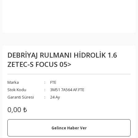
DEBRİYAJ RULMANI HİDROLİK 1.6
ZETEC-S FOCUS 05>
Marka
FTE
Stok Kodu
3M51 7A564 AF.FTE
Garanti Süresi
24 Ay
0,00 ₺
Gelince Haber Ver