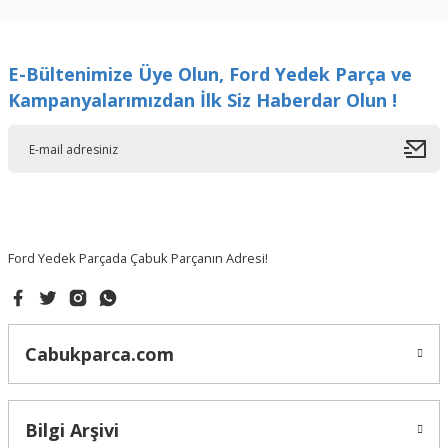
kullanarak tarafımıza iletebilirsiniz.
Görüş ve önerileriniz için teşekkür ederiz.
E-Bültenimize Üye Olun, Ford Yedek Parça ve
Ürün resmi kalitesiz, bozuk veya görüntülenemiyor.
Kampanyalarımızdan İlk Siz Haberdar Olun !
Ürün açıklamasında eksik bilgiler bulunuyor.
Ürün bilgilerinde hatalar bulunuyor.
Ürün fiyatı diğer sitelerden daha pahalı.
Bu ürüne benzer farklı alternatifler olmalı.
Ford Yedek Parçada Çabuk Parçanın Adresi!
Gönder
Cabukparca.com
Bilgi Arşivi