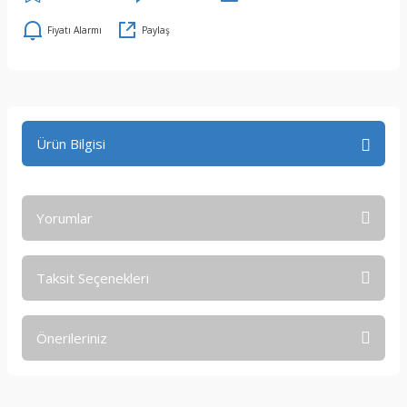
Fiyatı Alarmı
Paylaş
Ürün Bilgisi
Yorumlar
Taksit Seçenekleri
Bu ürüne ilk yorumu siz yapın!
Önerileriniz
Yorum Yaz
Bu ürünün fiyat bilgisi, resim, ürün açıklamalarında ve diğer
konularda yetersiz gördüğünüz noktaları öneri formunu