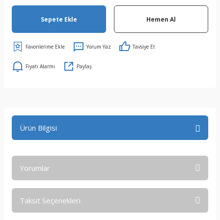
Sepete Ekle
Hemen Al
Yorum Yaz
Tavsiye Et
Fiyatı Alarmı
Paylaş
Ürün Bilgisi
Yorumlar
Taksit Seçenekleri
Bu ürüne ilk yorumu siz yapın!