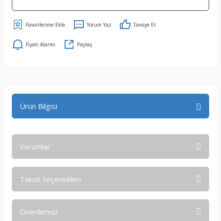
Yorum Yaz
Tavsiye Et
Fiyatı Alarmı
Paylaş
Ürün Bilgisi
Yorumlar
Taksit Seçenekleri
Bu ürüne ilk yorumu siz yapın!
Önerileriniz
Yorum Yaz