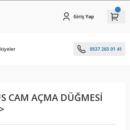
Giriş Yap
kiyeler
0537 265 01 41
US CAM AÇMA DÜĞMESİ
>