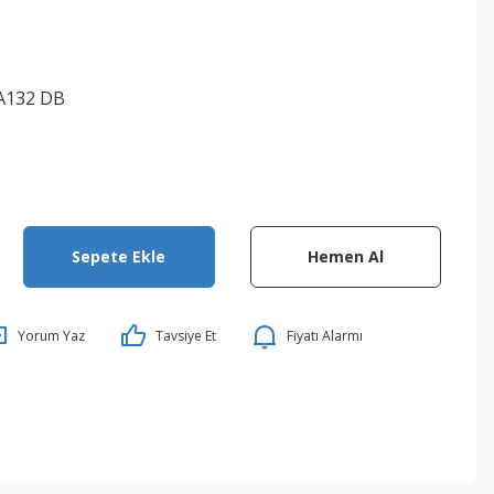
A132 DB
Sepete Ekle
Hemen Al
Yorum Yaz
Tavsiye Et
Fiyatı Alarmı