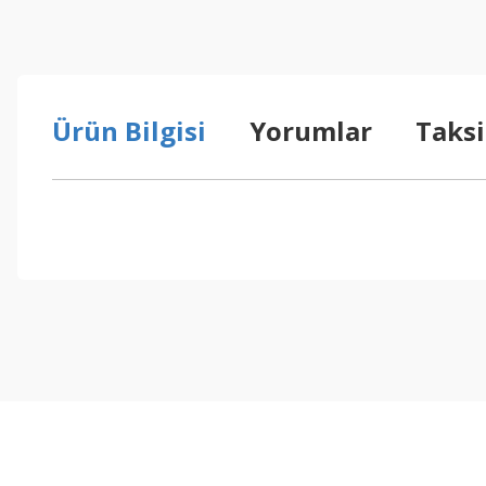
Ürün Bilgisi
Yorumlar
Taksi
Bu ürünün fiyat bilgisi, resim, ürün açıklamalarında ve diğer konul
Görüş ve önerileriniz için teşekkür ederiz.
Ürün resmi kalitesiz, bozuk veya görüntülenemiyor.
Ürün açıklamasında eksik bilgiler bulunuyor.
Ürün bilgilerinde hatalar bulunuyor.
Ürün fiyatı diğer sitelerden daha pahalı.
Bu ürüne benzer farklı alternatifler olmalı.