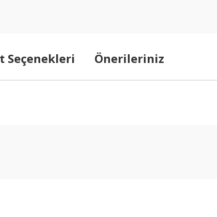
t Seçenekleri
Önerileriniz
arda yetersiz gördüğünüz noktaları öneri formunu kullanarak tarafımıza ilet
Bu ürüne ilk yorumu siz yapın!
Yorum Yaz