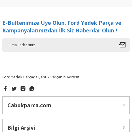
kullanarak tarafımıza iletebilirsiniz.
Görüş ve önerileriniz için teşekkür ederiz.
E-Bültenimize Üye Olun, Ford Yedek Parça ve
Ürün resmi kalitesiz, bozuk veya görüntülenemiyor.
Kampanyalarımızdan İlk Siz Haberdar Olun !
Ürün açıklamasında eksik bilgiler bulunuyor.
Ürün bilgilerinde hatalar bulunuyor.
Ürün fiyatı diğer sitelerden daha pahalı.
Bu ürüne benzer farklı alternatifler olmalı.
Ford Yedek Parçada Çabuk Parçanın Adresi!
Gönder
Cabukparca.com
Bilgi Arşivi