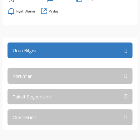
Fiyatı Alarmı
Paylaş
Ürün Bilgisi
Yorumlar
Taksit Seçenekleri
Bu ürüne ilk yorumu siz yapın!
Önerileriniz
Yorum Yaz
Bu ürünün fiyat bilgisi, resim, ürün açıklamalarında ve diğer
konularda yetersiz gördüğünüz noktaları öneri formunu