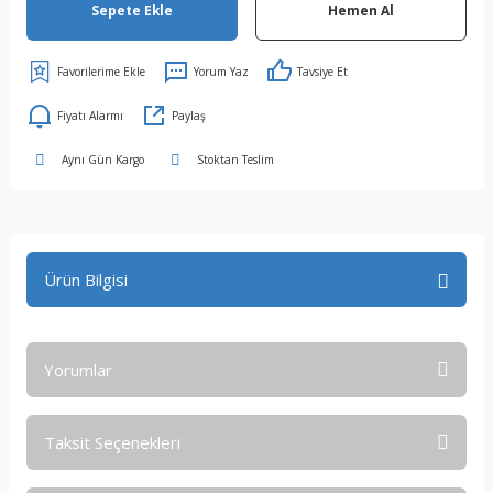
Sepete Ekle
Hemen Al
Yorum Yaz
Tavsiye Et
Fiyatı Alarmı
Paylaş
Aynı Gün Kargo
Stoktan Teslim
Ürün Bilgisi
Yorumlar
Taksit Seçenekleri
Bu ürüne ilk yorumu siz yapın!