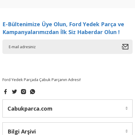
kullanarak tarafımıza iletebilirsiniz.
Görüş ve önerileriniz için teşekkür ederiz.
E-Bültenimize Üye Olun, Ford Yedek Parça ve
Ürün resmi kalitesiz, bozuk veya görüntülenemiyor.
Kampanyalarımızdan İlk Siz Haberdar Olun !
Ürün açıklamasında eksik bilgiler bulunuyor.
Ürün bilgilerinde hatalar bulunuyor.
Ürün fiyatı diğer sitelerden daha pahalı.
Bu ürüne benzer farklı alternatifler olmalı.
Ford Yedek Parçada Çabuk Parçanın Adresi!
Gönder
Cabukparca.com
Bilgi Arşivi