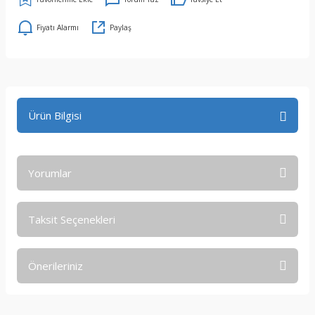
Fiyatı Alarmı
Paylaş
Ürün Bilgisi
Yorumlar
Taksit Seçenekleri
Bu ürüne ilk yorumu siz yapın!
Önerileriniz
Yorum Yaz
Bu ürünün fiyat bilgisi, resim, ürün açıklamalarında ve diğer
konularda yetersiz gördüğünüz noktaları öneri formunu