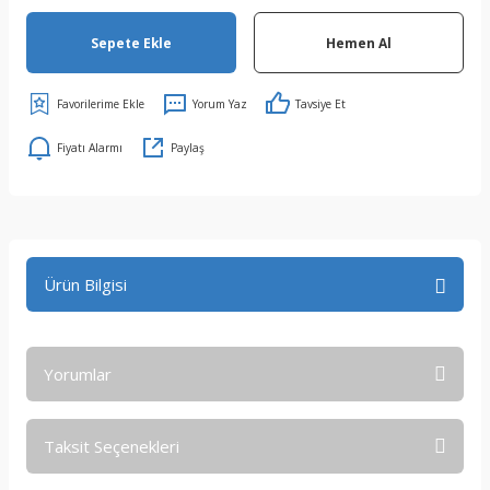
Sepete Ekle
Hemen Al
Yorum Yaz
Tavsiye Et
Fiyatı Alarmı
Paylaş
Ürün Bilgisi
Yorumlar
Taksit Seçenekleri
Bu ürüne ilk yorumu siz yapın!