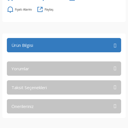
Fiyatı Alarmı
Paylaş
Ürün Bilgisi
Yorumlar
Taksit Seçenekleri
Bu ürüne ilk yorumu siz yapın!
Önerileriniz
Yorum Yaz
Bu ürünün fiyat bilgisi, resim, ürün açıklamalarında ve diğer
konularda yetersiz gördüğünüz noktaları öneri formunu