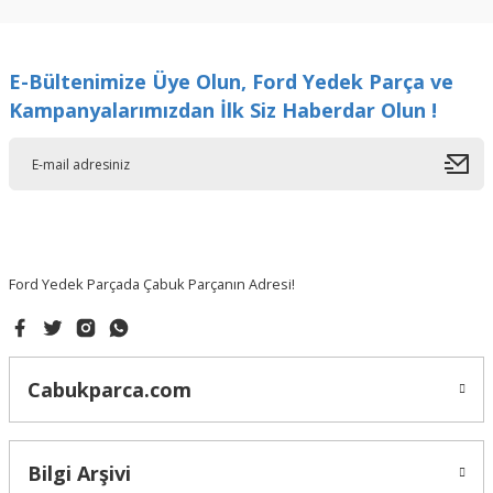
kullanarak tarafımıza iletebilirsiniz.
Görüş ve önerileriniz için teşekkür ederiz.
E-Bültenimize Üye Olun, Ford Yedek Parça ve
Ürün resmi kalitesiz, bozuk veya görüntülenemiyor.
Kampanyalarımızdan İlk Siz Haberdar Olun !
Ürün açıklamasında eksik bilgiler bulunuyor.
Ürün bilgilerinde hatalar bulunuyor.
Ürün fiyatı diğer sitelerden daha pahalı.
Bu ürüne benzer farklı alternatifler olmalı.
Ford Yedek Parçada Çabuk Parçanın Adresi!
Gönder
Cabukparca.com
Bilgi Arşivi