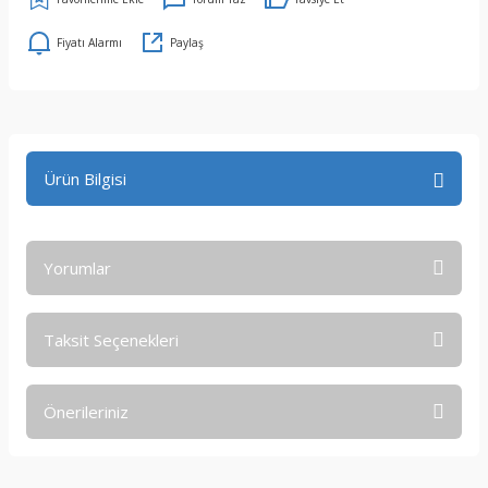
Fiyatı Alarmı
Paylaş
Ürün Bilgisi
Yorumlar
Taksit Seçenekleri
Bu ürüne ilk yorumu siz yapın!
Önerileriniz
Yorum Yaz
Bu ürünün fiyat bilgisi, resim, ürün açıklamalarında ve diğer
konularda yetersiz gördüğünüz noktaları öneri formunu