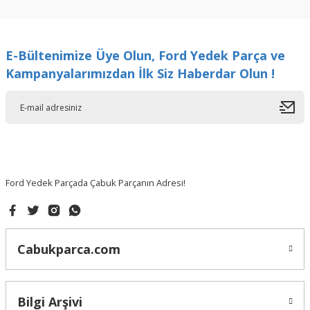
kullanarak tarafımıza iletebilirsiniz.
Görüş ve önerileriniz için teşekkür ederiz.
E-Bültenimize Üye Olun, Ford Yedek Parça ve
Ürün resmi kalitesiz, bozuk veya görüntülenemiyor.
Kampanyalarımızdan İlk Siz Haberdar Olun !
Ürün açıklamasında eksik bilgiler bulunuyor.
Ürün bilgilerinde hatalar bulunuyor.
Ürün fiyatı diğer sitelerden daha pahalı.
Bu ürüne benzer farklı alternatifler olmalı.
Ford Yedek Parçada Çabuk Parçanın Adresi!
Gönder
Cabukparca.com
Bilgi Arşivi