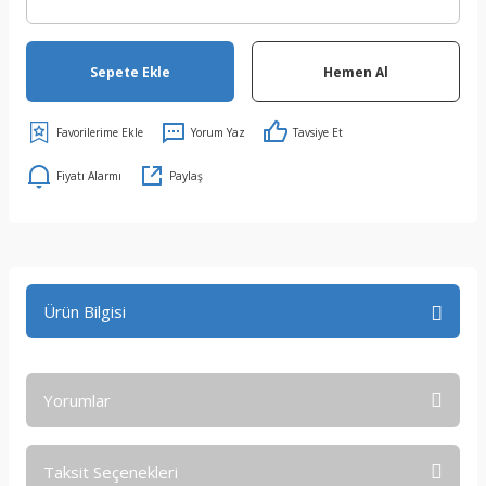
Sepete Ekle
Hemen Al
Yorum Yaz
Tavsiye Et
Fiyatı Alarmı
Paylaş
Ürün Bilgisi
Yorumlar
Taksit Seçenekleri