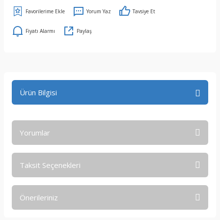
Yorum Yaz
Tavsiye Et
Fiyatı Alarmı
Paylaş
Ürün Bilgisi
Yorumlar
Taksit Seçenekleri
Bu ürüne ilk yorumu siz yapın!
Önerileriniz
Yorum Yaz