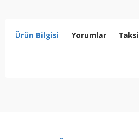
Ürün Bilgisi
Yorumlar
Taksi
Bu ürünün fiyat bilgisi, resim, ürün açıklamalarında ve diğer konul
Görüş ve önerileriniz için teşekkür ederiz.
Ürün resmi kalitesiz, bozuk veya görüntülenemiyor.
Ürün açıklamasında eksik bilgiler bulunuyor.
Ürün bilgilerinde hatalar bulunuyor.
Ürün fiyatı diğer sitelerden daha pahalı.
Bu ürüne benzer farklı alternatifler olmalı.