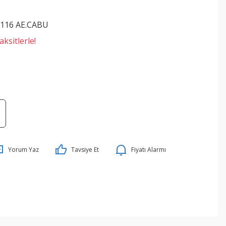
116 AE.CABU
ksitlerle!
Yorum Yaz
Tavsiye Et
Fiyatı Alarmı