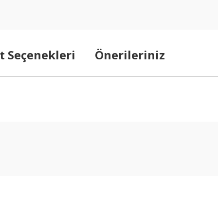
t Seçenekleri
Önerileriniz
arda yetersiz gördüğünüz noktaları öneri formunu kullanarak tarafımıza ilet
Bu ürüne ilk yorumu siz yapın!
Yorum Yaz