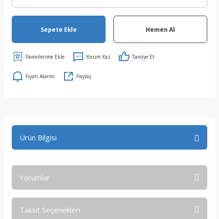
Sepete Ekle
Hemen Al
Yorum Yaz
Tavsiye Et
Fiyatı Alarmı
Paylaş
Ürün Bilgisi
Yorumlar
Taksit Seçenekleri
Bu ürüne ilk yorumu siz yapın!