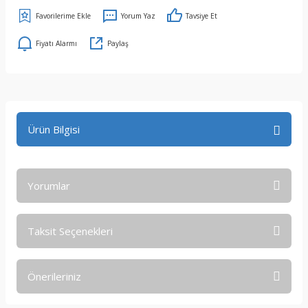
Yorum Yaz
Tavsiye Et
Fiyatı Alarmı
Paylaş
Ürün Bilgisi
Yorumlar
Taksit Seçenekleri
Bu ürüne ilk yorumu siz yapın!
Önerileriniz
Yorum Yaz