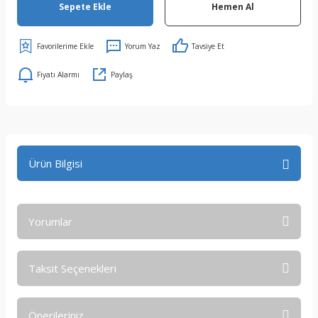
Sepete Ekle
Hemen Al
Yorum Yaz
Tavsiye Et
Fiyatı Alarmı
Paylaş
Ürün Bilgisi
Yorumlar
Taksit Seçenekleri
Bu ürüne ilk yorumu siz yapın!
Önerileriniz