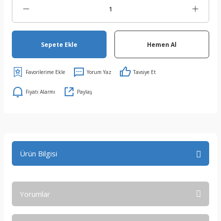
Sepete Ekle
Hemen Al
Yorum Yaz
Tavsiye Et
Fiyatı Alarmı
Paylaş
Ürün Bilgisi
Yorumlar