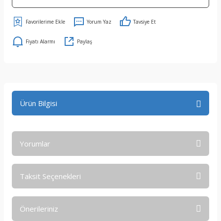
Yorum Yaz
Tavsiye Et
Fiyatı Alarmı
Paylaş
Ürün Bilgisi
Yorumlar
Taksit Seçenekleri
Bu ürüne ilk yorumu siz yapın!
Önerileriniz
Yorum Yaz