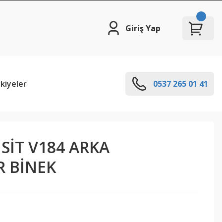
Giriş Yap
kiyeler
0537 265 01 41
SİT V184 ARKA
 BİNEK