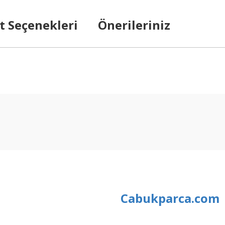
t Seçenekleri
Önerileriniz
arda yetersiz gördüğünüz noktaları öneri formunu kullanarak tarafımıza ilet
Bu ürüne ilk yorumu siz yapın!
Yorum Yaz
Cabukparca.com