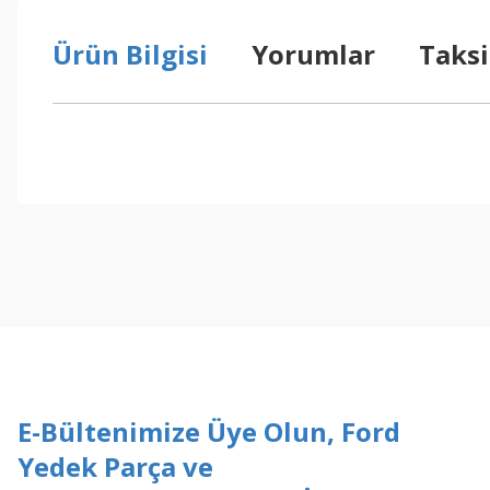
Ürün Bilgisi
Yorumlar
Taksi
Bu ürünün fiyat bilgisi, resim, ürün açıklamalarında ve diğer konul
Görüş ve önerileriniz için teşekkür ederiz.
Ürün resmi kalitesiz, bozuk veya görüntülenemiyor.
Ürün açıklamasında eksik bilgiler bulunuyor.
Ürün bilgilerinde hatalar bulunuyor.
Ürün fiyatı diğer sitelerden daha pahalı.
Bu ürüne benzer farklı alternatifler olmalı.
E-Bültenimize Üye Olun, Ford
Yedek Parça ve