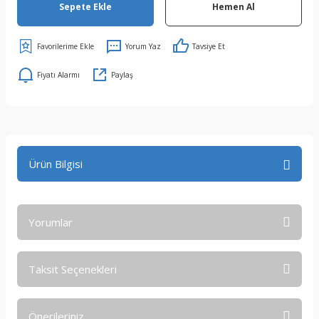
Sepete Ekle
Hemen Al
Yorum Yaz
Tavsiye Et
Fiyatı Alarmı
Paylaş
Ürün Bilgisi
Yorumlar
Taksit Seçenekleri
Bu ürüne ilk yorumu siz yapın!
Önerileriniz